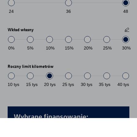
24
36
48
Wkład własny
0
%
5
%
10
%
15
%
20
%
25
%
30
%
Roczny limit kilometrów
10
tys
15
tys
20
tys
25
tys
30
tys
35
tys
40
tys
Wybrane finansowanie:
Kredyt Jak Abonament