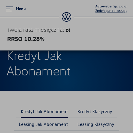
Autoweber Sp. z o.o.
Menu
Zmień punkt i usługę
zł
Twoja rata miesięczna
:
RRSO
10.28
%
Produkty finansowe
Produkty finansowe
Kredyt Jak
Kredyt Jak Abonament
Abonament
Kredyt Klasyczny
Leasing Jak Abonament
Leasing Klasyczny
Kredyt Jak Abonament
Kredyt Klasyczny
Leasing Jak Abonament
Leasing Klasyczny