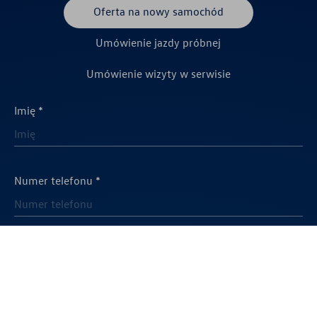
Oferta na nowy samochód
Umówienie jazdy próbnej
Umówienie wizyty w serwisie
Imię *
Numer telefonu *
* pola wymagane
Pozostawienie przez Ciebie danych i wysłanie formularza oznacza Twoją
zgodę na skontaktowanie się Tobą w celu udzielenia odpowiedzi na Twoje
pytania i przekazanie Tobie szczegółów informacji, o które pytasz, z użyciem
telefonu lub adresu e-mail (jeśli chcesz lub go podasz). Mogą być to