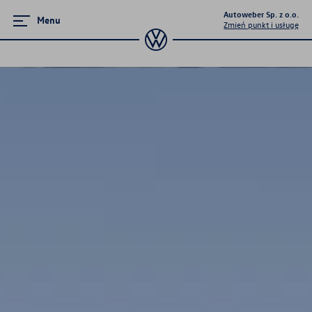
Autoweber Sp. z o.o.
Menu
Zmień punkt i usługę
Gwarancja i ochrona
Przedłużona ochrona pogwarancyjna
Gwarancja mobilności
Ochrona pogwarancyjna